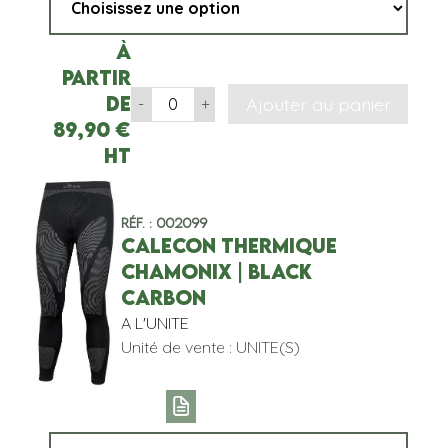
À
partir
de
Ajouter au panier
-
+
89,90
€
HT
Réf. : 002099
CALECON THERMIQUE
CHAMONIX | BLACK
CARBON
A L'UNITE
Unité de vente : UNITE(S)