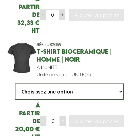
partir
de
Ajouter au panier
-
+
32,33
€
HT
Réf. : J82059
T-SHIRT BIOCERAMIQUE |
HOMME | NOIR
A L'UNITE
Unité de vente : UNITE(S)
À
partir
de
Ajouter au panier
-
+
20,00
€