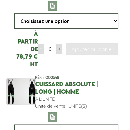
À
partir
de
Ajouter au panier
-
+
78,79
€
HT
Réf. : 002548
CUISSARD ABSOLUTE |
LONG | HOMME
A L'UNITE
Unité de vente : UNITE(S)