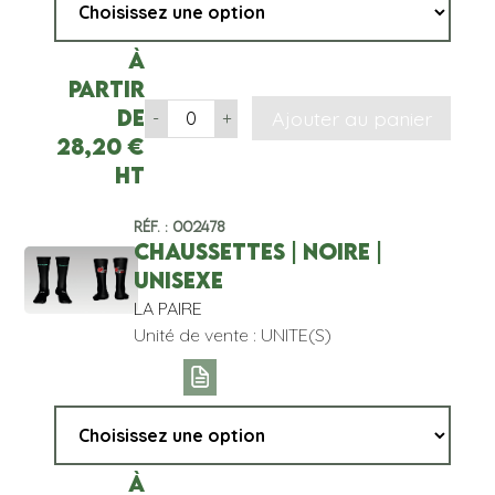
À
partir
de
Ajouter au panier
-
+
28,20
€
HT
Réf. : 002478
CHAUSSETTES | NOIRE |
UNISEXE
LA PAIRE
Unité de vente : UNITE(S)
À