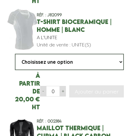
HT
Réf. : J82099
T-SHIRT BIOCERAMIQUE |
HOMME | BLANC
A L'UNITE
Unité de vente : UNITE(S)
À
partir
de
Ajouter au panier
-
+
20,00
€
HT
Réf. : 002384
MAILLOT THERMIQUE |
CURMA | BLACK CARBON