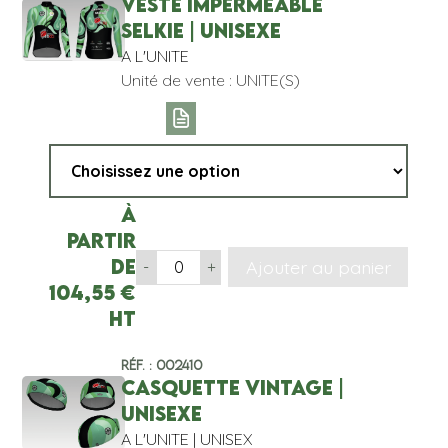
VESTE IMPERMEABLE
SELKIE | UNISEXE
A L'UNITE
Unité de vente : UNITE(S)
À
partir
de
Ajouter au panier
-
+
104,55
€
HT
Réf. : 002410
CASQUETTE VINTAGE |
UNISEXE
A L'UNITE | UNISEX