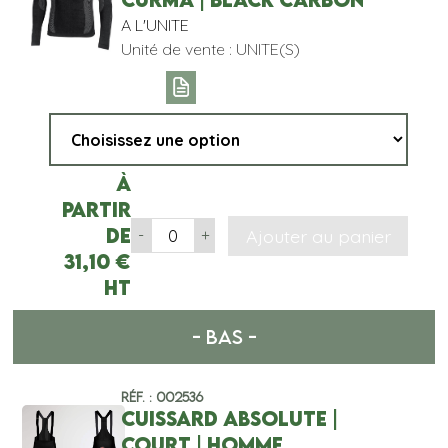
A L'UNITE
Unité de vente : UNITE(S)
À
partir
de
Ajouter au panier
-
+
31,10
€
HT
- BAS -
Réf. : 002536
CUISSARD ABSOLUTE |
COURT | HOMME