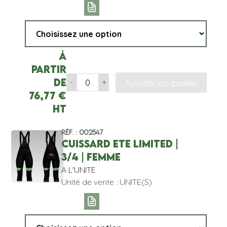
À
partir
de
Ajouter au panier
-
+
76,77
€
HT
Réf. : 002547
CUISSARD ETE LIMITED |
3/4 | FEMME
A L'UNITE
Unité de vente : UNITE(S)