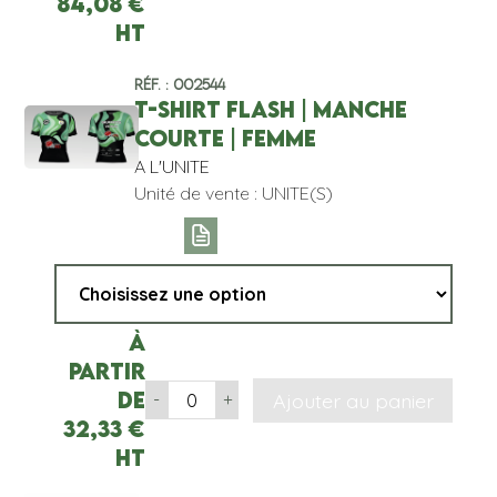
84,08
€
HT
Réf. : 002544
T-SHIRT FLASH | MANCHE
COURTE | FEMME
A L'UNITE
Unité de vente : UNITE(S)
À
partir
de
Ajouter au panier
-
+
32,33
€
HT