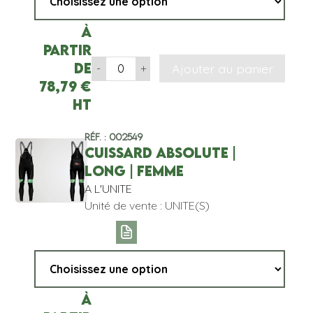
À
partir
de
Ajouter au panier
-
+
78,79
€
HT
Réf. : 002549
CUISSARD ABSOLUTE |
LONG | FEMME
A L'UNITE
Unité de vente : UNITE(S)
À