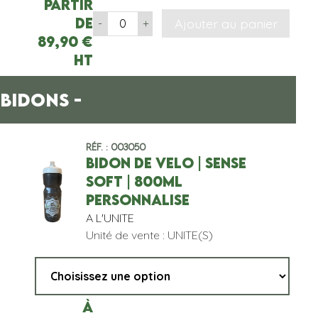
partir
de
Ajouter au panier
-
+
89,90
€
HT
 BIDONS -
Réf. : 003050
BIDON DE VELO | SENSE
SOFT | 800ML
PERSONNALISE
A L'UNITE
Unité de vente : UNITE(S)
À