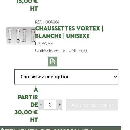
15,00
€
HT
Réf. : 004084
CHAUSSETTES VORTEX |
BLANCHE | UNISEXE
LA PAIRE
Unité de vente : UNITE(S)
À
partir
de
Ajouter au panier
-
+
30,00
€
HT