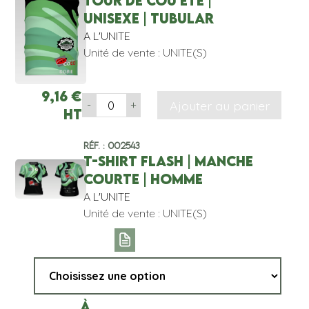
TOUR DE COU ETE |
UNISEXE | TUBULAR
A L'UNITE
Unité de vente : UNITE(S)
9,16
€
Ajouter au panier
-
+
HT
Réf. : 002543
T-SHIRT FLASH | MANCHE
COURTE | HOMME
A L'UNITE
Unité de vente : UNITE(S)
À