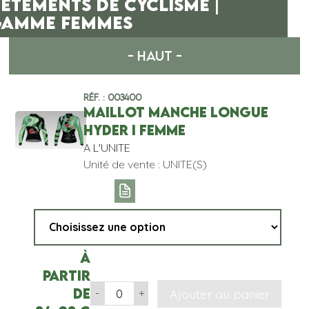
ÊTEMENTS DE CYCLISME |
AMME FEMMES
- HAUT -
Réf. : 003400
MAILLOT MANCHE LONGUE
HYDER I FEMME
A L'UNITE
Unité de vente : UNITE(S)
À
partir
de
Ajouter au panier
-
+