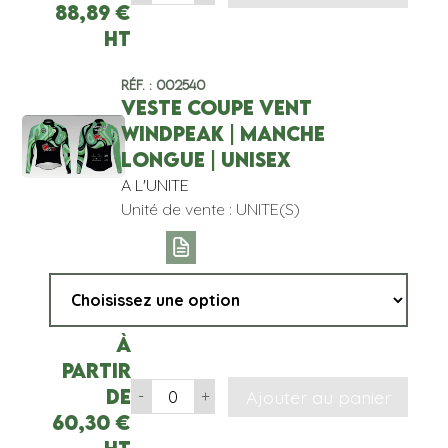
88,89
€
HT
Réf. : 002540
VESTE COUPE VENT
WINDPEAK | MANCHE
LONGUE | UNISEX
A L'UNITE
Unité de vente : UNITE(S)
À
partir
de
Ajouter au panier
-
+
60,30
€