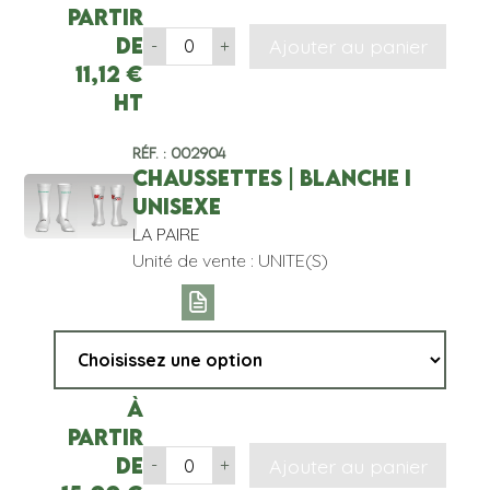
partir
de
Ajouter au panier
-
+
11,12
€
HT
Réf. : 002904
CHAUSSETTES | BLANCHE I
UNISEXE
LA PAIRE
Unité de vente : UNITE(S)
À
partir
de
Ajouter au panier
-
+