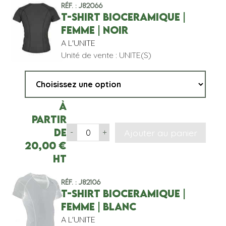
Réf. : J82066
T-SHIRT BIOCERAMIQUE |
FEMME | NOIR
A L'UNITE
Unité de vente : UNITE(S)
À
partir
de
Ajouter au panier
-
+
20,00
€
HT
Réf. : J82106
T-SHIRT BIOCERAMIQUE |
FEMME | BLANC
A L'UNITE