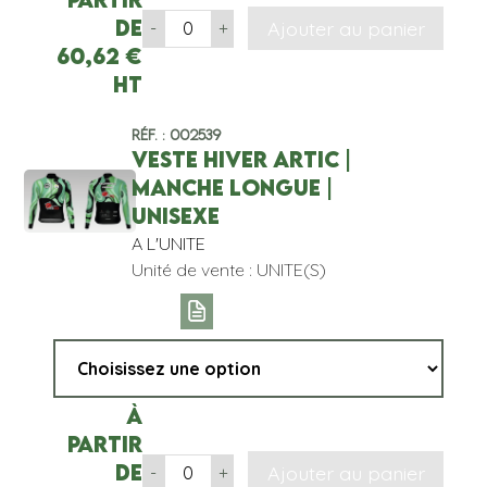
de
Ajouter au panier
-
+
60,62
€
HT
Réf. : 002539
VESTE HIVER ARTIC |
MANCHE LONGUE |
UNISEXE
A L'UNITE
Unité de vente : UNITE(S)
À
partir
de
Ajouter au panier
-
+