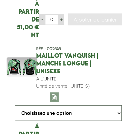
À
partir
de
Ajouter au panier
-
+
51,00
€
HT
Réf. : 002545
MAILLOT VANQUISH |
MANCHE LONGUE |
UNISEXE
A L'UNITE
Unité de vente : UNITE(S)
À
partir