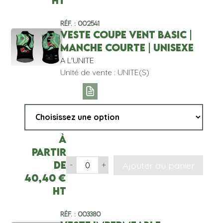
HT
Réf. : 002541
VESTE COUPE VENT BASIC |
MANCHE COURTE | UNISEXE
A L'UNITE
Unité de vente : UNITE(S)
À
partir
de
Ajouter au panier
-
+
40,40
€
HT
Réf. : 003380